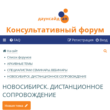
Консультативный форум
FAQ
Регистрация
Вход
П
На сайт
о
Список форумов
и
АРХИВНЫЕ ТЕМЫ
с
СПЕЦИАЛИСТАМ: СЕМИНАРЫ, ВЕБИНАРЫ
к
НОВОСИБИРСК. ДИСТАНЦИОННОЕ СОПРОВОЖДЕНИЕ
НОВОСИБИРСК. ДИСТАНЦИОННОЕ
СОПРОВОЖДЕНИЕ
Новая тема