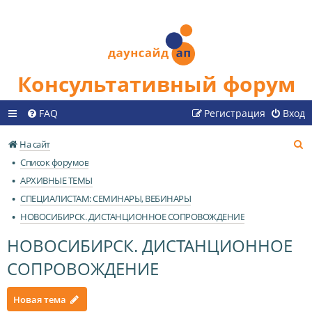
Консультативный форум
FAQ
Регистрация
Вход
П
На сайт
о
Список форумов
и
АРХИВНЫЕ ТЕМЫ
с
СПЕЦИАЛИСТАМ: СЕМИНАРЫ, ВЕБИНАРЫ
к
НОВОСИБИРСК. ДИСТАНЦИОННОЕ СОПРОВОЖДЕНИЕ
НОВОСИБИРСК. ДИСТАНЦИОННОЕ
СОПРОВОЖДЕНИЕ
Новая тема