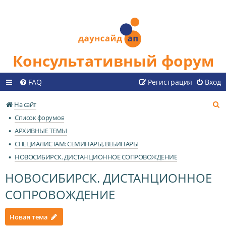
Консультативный форум
FAQ
Регистрация
Вход
П
На сайт
о
Список форумов
и
АРХИВНЫЕ ТЕМЫ
с
СПЕЦИАЛИСТАМ: СЕМИНАРЫ, ВЕБИНАРЫ
к
НОВОСИБИРСК. ДИСТАНЦИОННОЕ СОПРОВОЖДЕНИЕ
НОВОСИБИРСК. ДИСТАНЦИОННОЕ
СОПРОВОЖДЕНИЕ
Новая тема