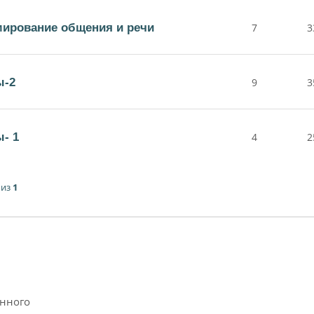
ирование общения и речи
7
3
ы-2
9
3
- 1
4
2
из
1
анного