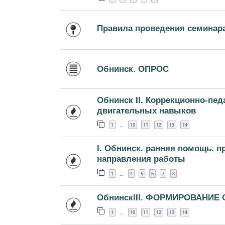
Правила проведения семинар
Обнинск. ОПРОС
Обнинск II. Коррекционно-пе
двигательных навыков
1
10
11
12
13
14
…
I. Обнинск. ранняя помощь. 
направления работы
1
4
5
6
7
8
…
ОбнинскIII. ФОРМИРОВАНИЕ
1
10
11
12
13
14
…