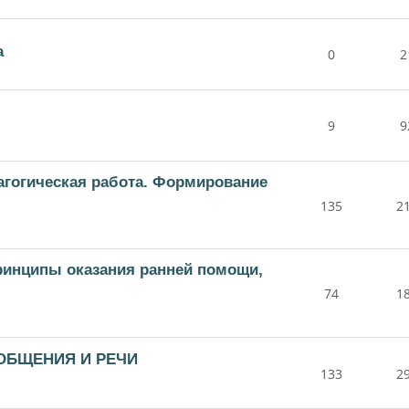
а
0
2
9
9
дагогическая работа. Формирование
135
2
принципы оказания ранней помощи,
74
1
 ОБЩЕНИЯ И РЕЧИ
133
2