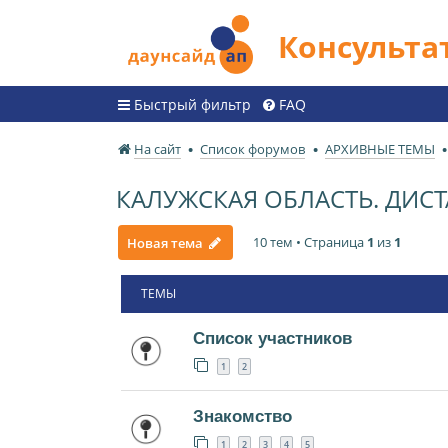
Консульт
Быстрый фильтр
FAQ
На сайт
Список форумов
АРХИВНЫЕ ТЕМЫ
КАЛУЖСКАЯ ОБЛАСТЬ. ДИ
10 тем • Страница
1
из
1
Новая тема
ТЕМЫ
Список участников
1
2
Знакомство
1
2
3
4
5