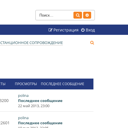
Поиск
Расширенный поиск
Регистрация
Вход
П
ДИСТАНЦИОННОЕ СОПРОВОЖДЕНИЕ
о
и
с
к
ЕТЫ
ПРОСМОТРЫ
ПОСЛЕДНЕЕ СООБЩЕНИЕ
polina
3200
Последнее сообщение
22 май 2013, 23:00
polina
22601
Последнее сообщение
10 янв 2012, 22:05