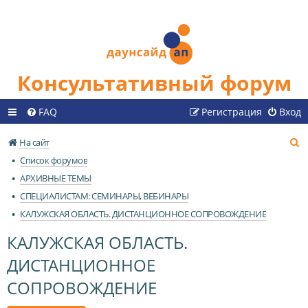
Консультативный форум
FAQ
Регистрация
Вход
П
На сайт
о
Список форумов
и
АРХИВНЫЕ ТЕМЫ
с
СПЕЦИАЛИСТАМ: СЕМИНАРЫ, ВЕБИНАРЫ
к
КАЛУЖСКАЯ ОБЛАСТЬ. ДИСТАНЦИОННОЕ СОПРОВОЖДЕНИЕ
КАЛУЖСКАЯ ОБЛАСТЬ.
ДИСТАНЦИОННОЕ
СОПРОВОЖДЕНИЕ