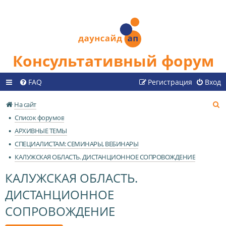
Консультативный форум
FAQ
Регистрация
Вход
П
На сайт
о
Список форумов
и
АРХИВНЫЕ ТЕМЫ
с
СПЕЦИАЛИСТАМ: СЕМИНАРЫ, ВЕБИНАРЫ
к
КАЛУЖСКАЯ ОБЛАСТЬ. ДИСТАНЦИОННОЕ СОПРОВОЖДЕНИЕ
КАЛУЖСКАЯ ОБЛАСТЬ.
ДИСТАНЦИОННОЕ
СОПРОВОЖДЕНИЕ