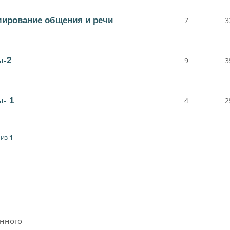
ирование общения и речи
7
3
ы-2
9
3
- 1
4
2
из
1
анного