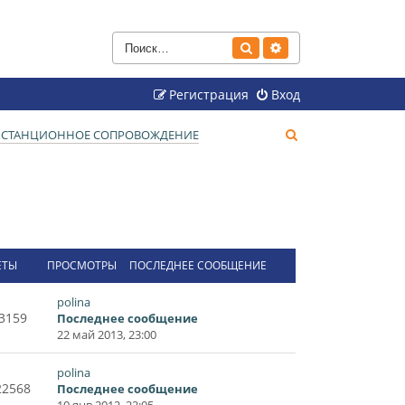
Поиск
Расширенный поиск
Регистрация
Вход
П
ДИСТАНЦИОННОЕ СОПРОВОЖДЕНИЕ
о
и
с
к
ЕТЫ
ПРОСМОТРЫ
ПОСЛЕДНЕЕ СООБЩЕНИЕ
polina
3159
Последнее сообщение
22 май 2013, 23:00
polina
22568
Последнее сообщение
10 янв 2012, 22:05