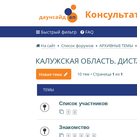
Консульт
Быстрый фильтр
FAQ
На сайт
Список форумов
АРХИВНЫЕ ТЕМЫ
КАЛУЖСКАЯ ОБЛАСТЬ. ДИ
10 тем • Страница
1
из
1
Новая тема
ТЕМЫ
Список участников
1
2
Знакомство
1
2
3
4
5