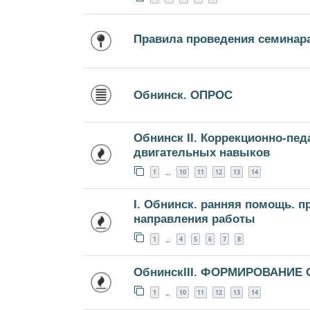
Правила проведения семинар
Обнинск. ОПРОС
Обнинск II. Коррекционно-пе
двигательных навыков
1
10
11
12
13
14
…
I. Обнинск. ранняя помощь. 
направления работы
1
4
5
6
7
8
…
ОбнинскIII. ФОРМИРОВАНИЕ
1
10
11
12
13
14
…