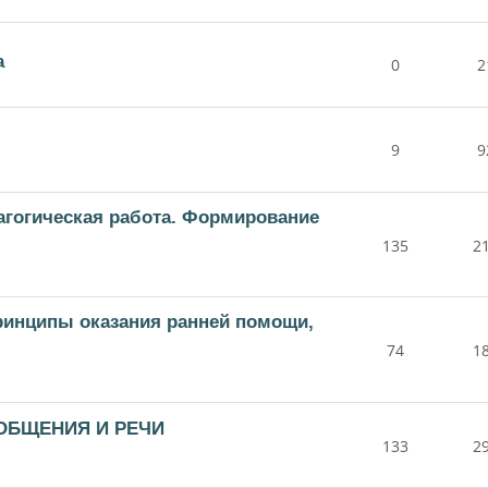
а
0
2
9
9
дагогическая работа. Формирование
135
2
принципы оказания ранней помощи,
74
1
 ОБЩЕНИЯ И РЕЧИ
133
2