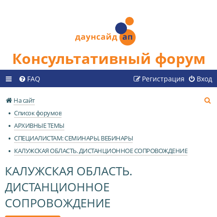
Консультативный форум
FAQ
Регистрация
Вход
П
На сайт
о
Список форумов
и
АРХИВНЫЕ ТЕМЫ
с
СПЕЦИАЛИСТАМ: СЕМИНАРЫ, ВЕБИНАРЫ
к
КАЛУЖСКАЯ ОБЛАСТЬ. ДИСТАНЦИОННОЕ СОПРОВОЖДЕНИЕ
КАЛУЖСКАЯ ОБЛАСТЬ.
ДИСТАНЦИОННОЕ
СОПРОВОЖДЕНИЕ