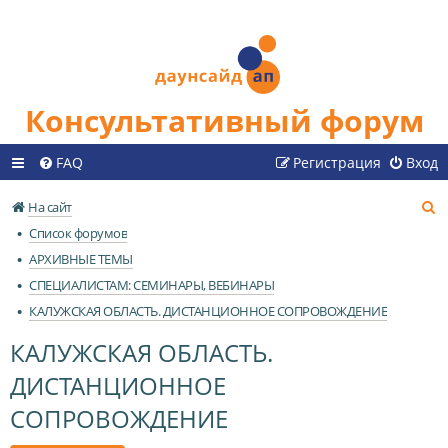
Консультативный форум
FAQ
Регистрация
Вход
П
На сайт
о
Список форумов
и
АРХИВНЫЕ ТЕМЫ
с
СПЕЦИАЛИСТАМ: СЕМИНАРЫ, ВЕБИНАРЫ
к
КАЛУЖСКАЯ ОБЛАСТЬ. ДИСТАНЦИОННОЕ СОПРОВОЖДЕНИЕ
КАЛУЖСКАЯ ОБЛАСТЬ.
ДИСТАНЦИОННОЕ
СОПРОВОЖДЕНИЕ