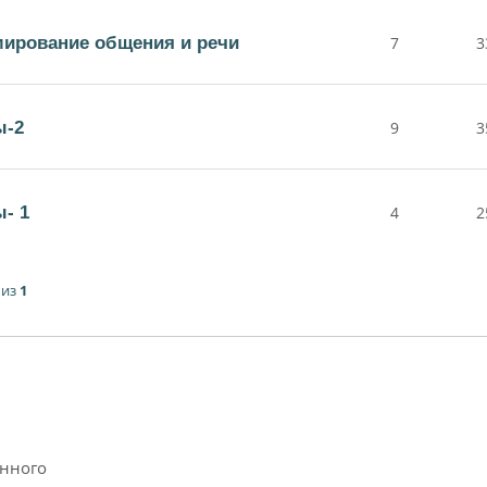
ирование общения и речи
7
3
ы-2
9
3
- 1
4
2
из
1
анного