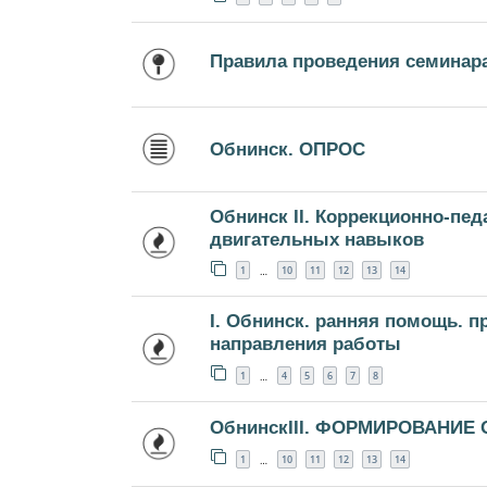
Правила проведения семинар
Обнинск. ОПРОС
Обнинск II. Коррекционно-пе
двигательных навыков
1
10
11
12
13
14
…
I. Обнинск. ранняя помощь. 
направления работы
1
4
5
6
7
8
…
ОбнинскIII. ФОРМИРОВАНИЕ
1
10
11
12
13
14
…