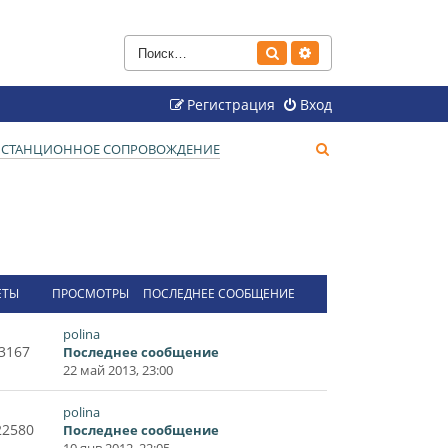
Поиск
Расширенный поиск
Регистрация
Вход
П
ДИСТАНЦИОННОЕ СОПРОВОЖДЕНИЕ
о
и
с
к
ЕТЫ
ПРОСМОТРЫ
ПОСЛЕДНЕЕ СООБЩЕНИЕ
polina
3167
Последнее сообщение
22 май 2013, 23:00
polina
22580
Последнее сообщение
10 янв 2012, 22:05