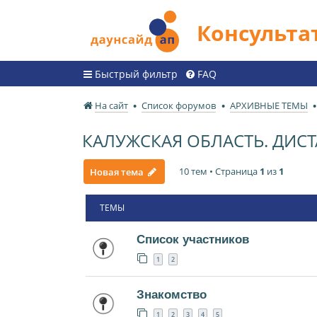
Консульт
Быстрый фильтр
FAQ
На сайт
Список форумов
АРХИВНЫЕ ТЕМЫ
КАЛУЖСКАЯ ОБЛАСТЬ. ДИ
10 тем • Страница
1
из
1
Новая тема
ТЕМЫ
Список участников
1
2
Знакомство
1
2
3
4
5