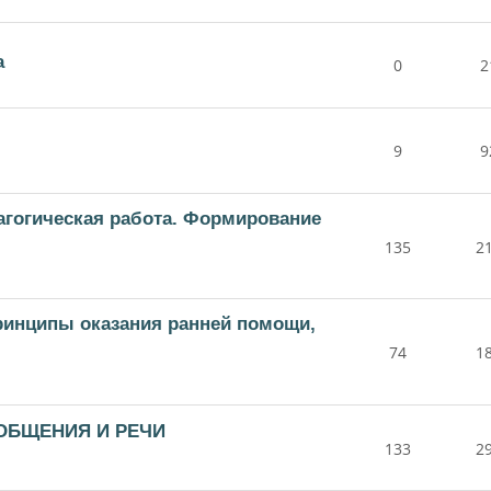
а
0
2
9
9
дагогическая работа. Формирование
135
2
принципы оказания ранней помощи,
74
1
 ОБЩЕНИЯ И РЕЧИ
133
2