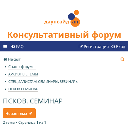
Консультативный форум
FAQ
Регистрация
Вход
П
На сайт
о
Список форумов
и
АРХИВНЫЕ ТЕМЫ
с
СПЕЦИАЛИСТАМ: СЕМИНАРЫ, ВЕБИНАРЫ
к
ПСКОВ. СЕМИНАР
ПСКОВ. СЕМИНАР
Новая тема
2 темы • Страница
1
из
1