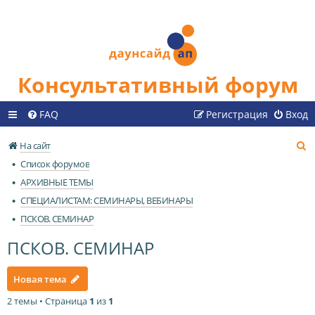
Консультативный форум
FAQ
Регистрация
Вход
П
На сайт
о
Список форумов
и
АРХИВНЫЕ ТЕМЫ
с
СПЕЦИАЛИСТАМ: СЕМИНАРЫ, ВЕБИНАРЫ
к
ПСКОВ. СЕМИНАР
ПСКОВ. СЕМИНАР
Новая тема
2 темы • Страница
1
из
1