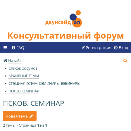
Консультативный форум
FAQ
Регистрация
Вход
П
На сайт
о
Список форумов
и
АРХИВНЫЕ ТЕМЫ
с
СПЕЦИАЛИСТАМ: СЕМИНАРЫ, ВЕБИНАРЫ
к
ПСКОВ. СЕМИНАР
ПСКОВ. СЕМИНАР
Новая тема
2 темы • Страница
1
из
1