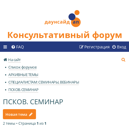
Консультативный форум
FAQ
Регистрация
Вход
П
На сайт
о
Список форумов
и
АРХИВНЫЕ ТЕМЫ
с
СПЕЦИАЛИСТАМ: СЕМИНАРЫ, ВЕБИНАРЫ
к
ПСКОВ. СЕМИНАР
ПСКОВ. СЕМИНАР
Новая тема
2 темы • Страница
1
из
1