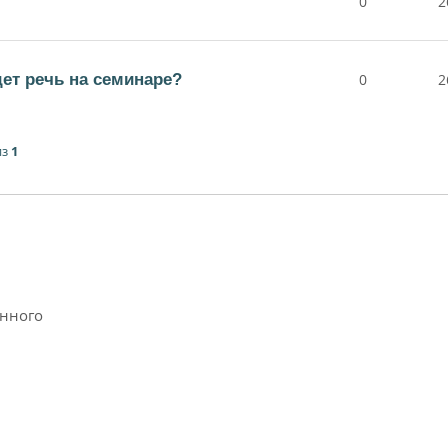
0
2
дет речь на семинаре?
0
2
из
1
анного