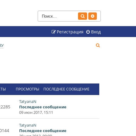
Поиск
Расширенный поиск
Регистрация
Вход
П
ВУ
о
и
с
к
ЕТЫ
ПРОСМОТРЫ
ПОСЛЕДНЕЕ СООБЩЕНИЕ
TatyanaN
22285
Последнее сообщение
09 июн 2017, 15:11
TatyanaN
0144
Последнее сообщение
20 ноя 2012, 00:00