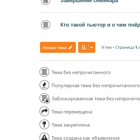
Завершение семинара
Кто такой тьютор и о чем пой
9 тем • Страница
1
Новая тема
Тема без непрочитанного
Популярная тема без непрочитанного
Заблокированная тема без непрочит
Тема перемещена
Тема закреплена
Тема создана как объявление