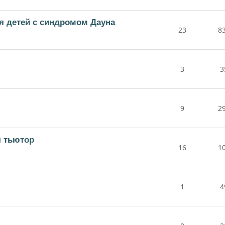
ля детей с синдромом Дауна
23
8
3
3
9
2
я тьютор
16
1
1
4