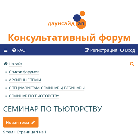
Консультативный форум
FAQ
Регистрация
Вход
П
На сайт
о
Список форумов
и
АРХИВНЫЕ ТЕМЫ
с
СПЕЦИАЛИСТАМ: СЕМИНАРЫ, ВЕБИНАРЫ
к
СЕМИНАР ПО ТЬЮТОРСТВУ
СЕМИНАР ПО ТЬЮТОРСТВУ
Новая тема
9 тем • Страница
1
из
1