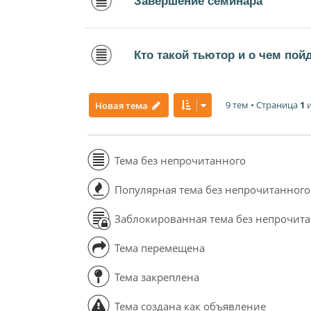
Завершение семинара
Кто такой тьютор и о чем пой
9 тем • Страница
1
Новая тема
Тема без непрочитанного
Популярная тема без непрочитанного
Заблокированная тема без непрочит
Тема перемещена
Тема закреплена
Тема создана как объявление