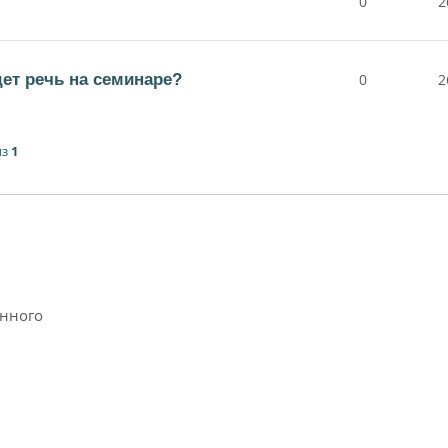
0
2
дет речь на семинаре?
0
2
из
1
анного