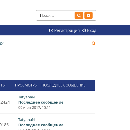
Поиск
Расширенный поиск
Регистрация
Вход
П
ВУ
о
и
с
к
ЕТЫ
ПРОСМОТРЫ
ПОСЛЕДНЕЕ СООБЩЕНИЕ
TatyanaN
22424
Последнее сообщение
09 июн 2017, 15:11
TatyanaN
0186
Последнее сообщение
20 ноя 2012, 00:00