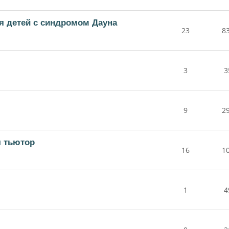
ля детей с синдромом Дауна
23
8
3
3
9
2
я тьютор
16
1
1
4