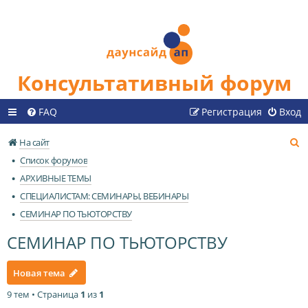
Консультативный форум
FAQ
Регистрация
Вход
П
На сайт
о
Список форумов
и
АРХИВНЫЕ ТЕМЫ
с
СПЕЦИАЛИСТАМ: СЕМИНАРЫ, ВЕБИНАРЫ
к
СЕМИНАР ПО ТЬЮТОРСТВУ
СЕМИНАР ПО ТЬЮТОРСТВУ
Новая тема
9 тем • Страница
1
из
1