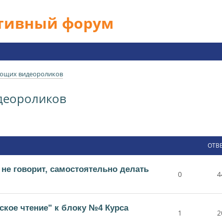
ативный форум
ющих видеороликов
деороликов
ОТВ
 не говорит, самостоятельно делать
0
4
ское чтение" к блоку №4 Курса
1
2