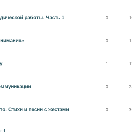
дической работы. Часть 1
0
1
внимание»
0
1
у
1
1
коммуникации
0
2
то. Стихи и песни с жестами
0
3
из
1