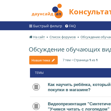
Консульт
Быстрый фильтр
FAQ
На сайт
Список форумов
Обсуждение обуча
Обсуждение обучающих ви
7 тем • Страница
1
из
1
Новая тема
ТЕМЫ
Как научить ребёнка, который
покупки в магазине?
Видеопрезентация "Синтетиче
"Учимся читать с логопедом"