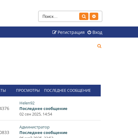
Поиск
Расширенный поиск
Регистрация
Вход
П
о
и
с
к
ЕТЫ
ПРОСМОТРЫ
ПОСЛЕДНЕЕ СООБЩЕНИЕ
Helen92
4376
Последнее сообщение
02 сен 2025, 14:54
Администратор
0833
Последнее сообщение
06 май 2025, 22:53