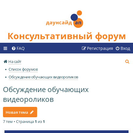
Консультативный форум
FAQ
Регистрация
Вход
П
На сайт
о
Список форумов
и
Обсуждение обучающих видеороликов
с
Обсуждение обучающих
к
видеороликов
Новая тема
7 тем • Страница
1
из
1