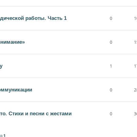
дической работы. Часть 1
0
1
внимание»
0
1
у
1
1
коммуникации
0
2
то. Стихи и песни с жестами
0
3
из
1