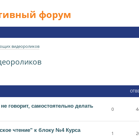
ативный форум
ющих видеороликов
деороликов
ОТВ
 не говорит, самостоятельно делать
0
4
ское чтение" к блоку №4 Курса
1
2