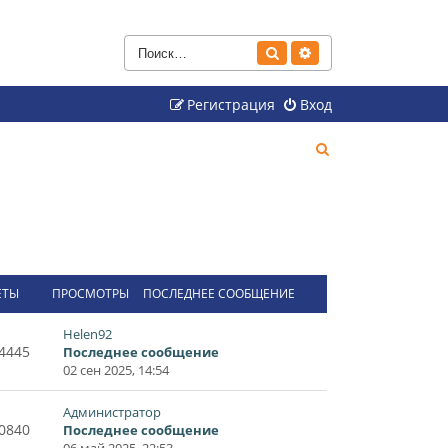
Поиск
Расширенный поиск
Регистрация
Вход
П
о
и
с
к
ЕТЫ
ПРОСМОТРЫ
ПОСЛЕДНЕЕ СООБЩЕНИЕ
Helen92
4445
Последнее сообщение
02 сен 2025, 14:54
Администратор
0840
Последнее сообщение
06 май 2025, 22:53