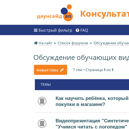
Консульт
Быстрый фильтр
FAQ
На сайт
Список форумов
Обсуждение обуча
Обсуждение обучающих ви
7 тем • Страница
1
из
1
Новая тема
ТЕМЫ
Как научить ребёнка, который
покупки в магазине?
Видеопрезентация "Синтетиче
"Учимся читать с логопедом"