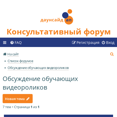
Консультативный форум
FAQ
Регистрация
Вход
П
На сайт
о
Список форумов
и
Обсуждение обучающих видеороликов
с
Обсуждение обучающих
к
видеороликов
Новая тема
7 тем • Страница
1
из
1