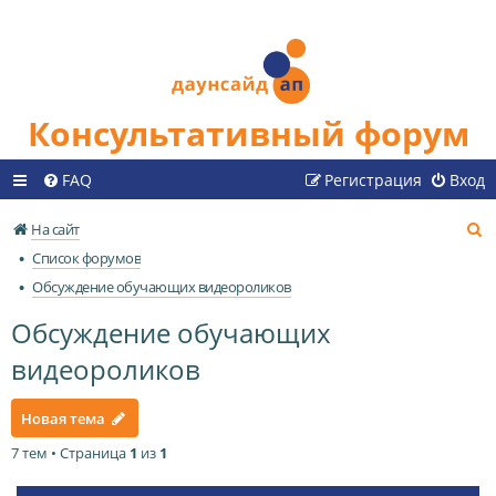
Консультативный форум
FAQ
Регистрация
Вход
П
На сайт
о
Список форумов
и
Обсуждение обучающих видеороликов
с
Обсуждение обучающих
к
видеороликов
Новая тема
7 тем • Страница
1
из
1