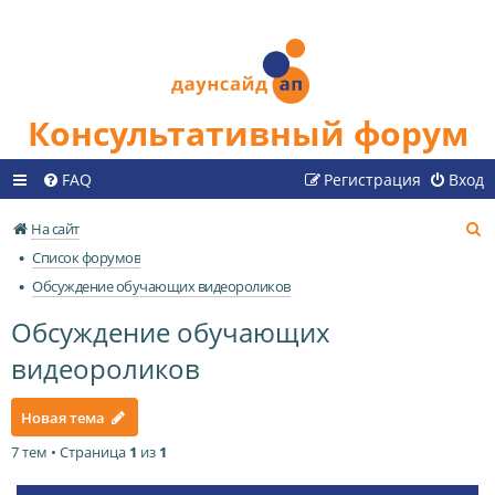
Консультативный форум
FAQ
Регистрация
Вход
П
На сайт
о
Список форумов
и
Обсуждение обучающих видеороликов
с
Обсуждение обучающих
к
видеороликов
Новая тема
7 тем • Страница
1
из
1