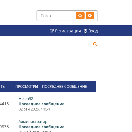
Поиск
Расширенный поиск
Регистрация
Вход
П
о
и
с
к
ЕТЫ
ПРОСМОТРЫ
ПОСЛЕДНЕЕ СООБЩЕНИЕ
Helen92
4415
Последнее сообщение
02 сен 2025, 14:54
Администратор
0838
Последнее сообщение
06 май 2025, 22:53