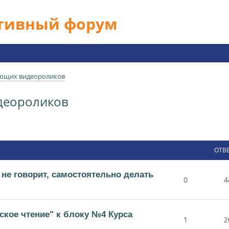
ативный форум
ющих видеороликов
деороликов
ОТВ
 не говорит, самостоятельно делать
0
4
ское чтение" к блоку №4 Курса
1
2