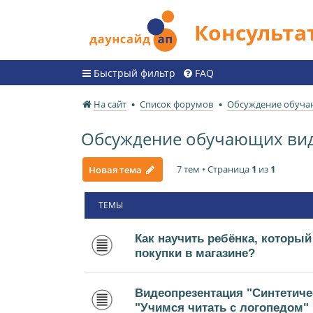
Консульт
Быстрый фильтр
FAQ
На сайт
Список форумов
Обсуждение обуча
Обсуждение обучающих ви
7 тем • Страница
1
из
1
Новая тема
ТЕМЫ
Как научить ребёнка, который
покупки в магазине?
Видеопрезентация "Синтетиче
"Учимся читать с логопедом"