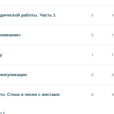
дической работы. Часть 1
0
1
внимание»
0
1
у
1
1
коммуникации
0
2
то. Стихи и песни с жестами
0
3
из
1