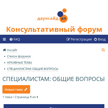
Консультативный форум
FAQ
Регистрация
Вход
П
На сайт
о
Список форумов
и
АРХИВНЫЕ ТЕМЫ
с
СПЕЦИАЛИСТАМ: ОБЩИЕ ВОПРОСЫ
к
СПЕЦИАЛИСТАМ: ОБЩИЕ ВОПРОСЫ
Новая тема
1 тема • Страница
1
из
1