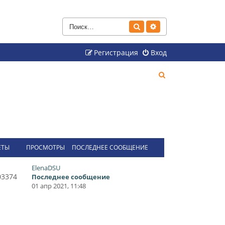
Поиск
Расширенный поиск
Регистрация
Вход
П
о
и
с
к
ЕТЫ
ПРОСМОТРЫ
ПОСЛЕДНЕЕ СООБЩЕНИЕ
ElenaDSU
03374
Последнее сообщение
01 апр 2021, 11:48