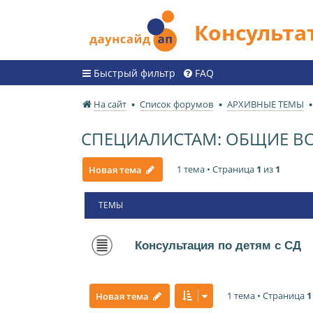
Консульт
Быстрый фильтр
FAQ
На сайт
Список форумов
АРХИВНЫЕ ТЕМЫ
СПЕЦИАЛИСТАМ: ОБЩИЕ В
1 тема • Страница
1
из
1
Новая тема
ТЕМЫ
Консультация по детям с СД
1 тема • Страница
1
Новая тема