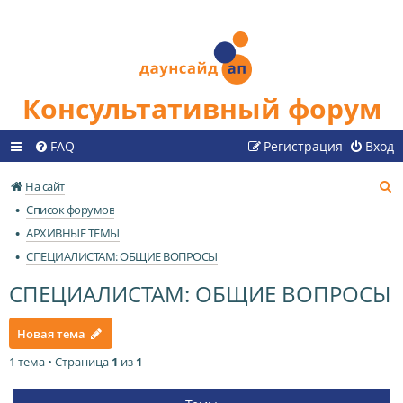
Консультативный форум
FAQ
Регистрация
Вход
П
На сайт
о
Список форумов
и
АРХИВНЫЕ ТЕМЫ
с
СПЕЦИАЛИСТАМ: ОБЩИЕ ВОПРОСЫ
к
СПЕЦИАЛИСТАМ: ОБЩИЕ ВОПРОСЫ
Новая тема
1 тема • Страница
1
из
1