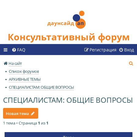
Консультативный форум
FAQ
Регистрация
Вход
П
На сайт
о
Список форумов
и
АРХИВНЫЕ ТЕМЫ
с
СПЕЦИАЛИСТАМ: ОБЩИЕ ВОПРОСЫ
к
СПЕЦИАЛИСТАМ: ОБЩИЕ ВОПРОСЫ
Новая тема
1 тема • Страница
1
из
1