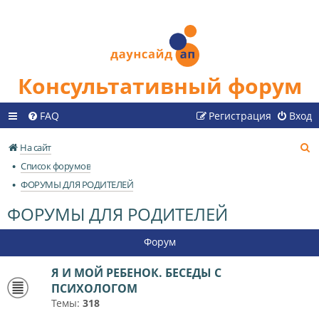
Консультативный форум
FAQ
Регистрация
Вход
П
На сайт
о
Список форумов
и
ФОРУМЫ ДЛЯ РОДИТЕЛЕЙ
с
ФОРУМЫ ДЛЯ РОДИТЕЛЕЙ
к
Форум
Я И МОЙ РЕБЕНОК. БЕСЕДЫ С
ПСИХОЛОГОМ
Темы:
318