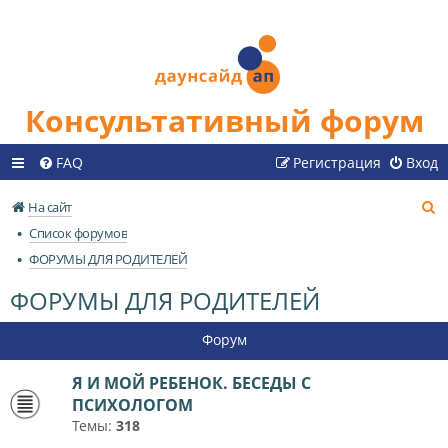
Консультативный форум
FAQ
Регистрация
Вход
П
На сайт
о
Список форумов
и
ФОРУМЫ ДЛЯ РОДИТЕЛЕЙ
с
ФОРУМЫ ДЛЯ РОДИТЕЛЕЙ
к
Форум
Я И МОЙ РЕБЕНОК. БЕСЕДЫ С
ПСИХОЛОГОМ
Темы:
318