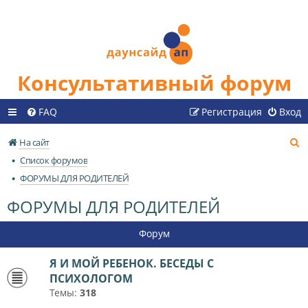
Консультативный форум
FAQ
Регистрация
Вход
П
На сайт
о
Список форумов
и
ФОРУМЫ ДЛЯ РОДИТЕЛЕЙ
с
ФОРУМЫ ДЛЯ РОДИТЕЛЕЙ
к
Форум
Я И МОЙ РЕБЕНОК. БЕСЕДЫ С
ПСИХОЛОГОМ
Темы:
318