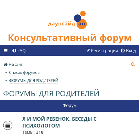
Консультативный форум
FAQ
Регистрация
Вход
П
На сайт
о
Список форумов
и
ФОРУМЫ ДЛЯ РОДИТЕЛЕЙ
с
ФОРУМЫ ДЛЯ РОДИТЕЛЕЙ
к
Форум
Я И МОЙ РЕБЕНОК. БЕСЕДЫ С
ПСИХОЛОГОМ
Темы:
318