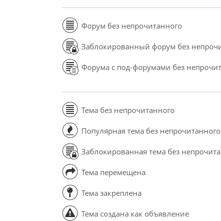
Форум без непрочитанного
Заблокированный форум без непроч
Форума с под-форумами без непрочи
Тема без непрочитанного
Популярная тема без непрочитанного
Заблокированная тема без непрочит
Тема перемещена
Тема закреплена
Тема создана как объявление