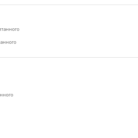
итанного
танного
анного