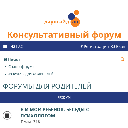
Консультативный форум
FAQ
Регистрация
Вход
П
На сайт
о
Список форумов
и
ФОРУМЫ ДЛЯ РОДИТЕЛЕЙ
с
ФОРУМЫ ДЛЯ РОДИТЕЛЕЙ
к
Форум
Я И МОЙ РЕБЕНОК. БЕСЕДЫ С
ПСИХОЛОГОМ
Темы:
318