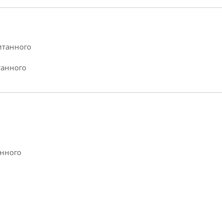
итанного
танного
анного