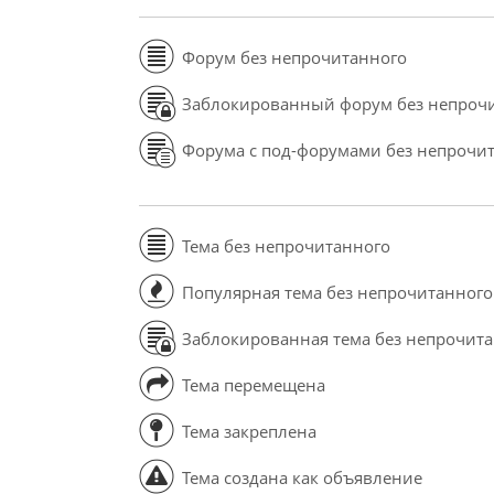
Форум без непрочитанного
Заблокированный форум без непроч
Форума с под-форумами без непрочи
Тема без непрочитанного
Популярная тема без непрочитанного
Заблокированная тема без непрочит
Тема перемещена
Тема закреплена
Тема создана как объявление