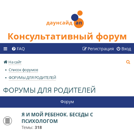
Консультативный форум
FAQ
Регистрация
Вход
П
На сайт
о
Список форумов
и
ФОРУМЫ ДЛЯ РОДИТЕЛЕЙ
с
ФОРУМЫ ДЛЯ РОДИТЕЛЕЙ
к
Форум
Я И МОЙ РЕБЕНОК. БЕСЕДЫ С
ПСИХОЛОГОМ
Темы:
318