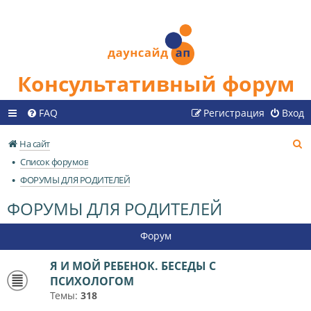
Консультативный форум
FAQ
Регистрация
Вход
П
На сайт
о
Список форумов
и
ФОРУМЫ ДЛЯ РОДИТЕЛЕЙ
с
ФОРУМЫ ДЛЯ РОДИТЕЛЕЙ
к
Форум
Я И МОЙ РЕБЕНОК. БЕСЕДЫ С
ПСИХОЛОГОМ
Темы:
318