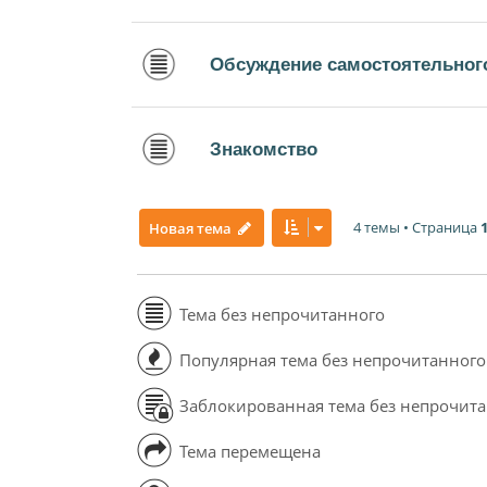
Обсуждение самостоятельного
Знакомство
4 темы • Страница
Новая тема
Тема без непрочитанного
Популярная тема без непрочитанного
Заблокированная тема без непрочит
Тема перемещена