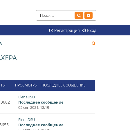
Поиск
Расширенный поиск
Регистрация
Вход
П
А
о
ХЕРА
и
с
к
ЕТЫ
ПРОСМОТРЫ
ПОСЛЕДНЕЕ СООБЩЕНИЕ
ElenaDSU
13682
Последнее сообщение
05 сен 2021, 18:19
ElenaDSU
3655
Последнее сообщение
22 мар 2021, 16:48