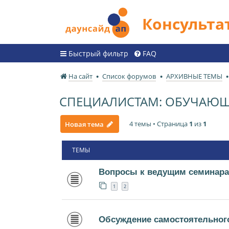
Консульт
Быстрый фильтр
FAQ
На сайт
Список форумов
АРХИВНЫЕ ТЕМЫ
СПЕЦИАЛИСТАМ: ОБУЧАЮЩИ
4 темы • Страница
1
из
1
Новая тема
ТЕМЫ
Вопросы к ведущим семинара
1
2
Обсуждение самостоятельного 