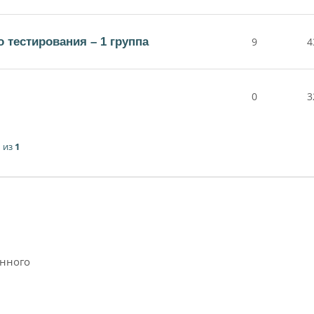
 тестирования – 1 группа
9
4
0
3
1
из
1
анного