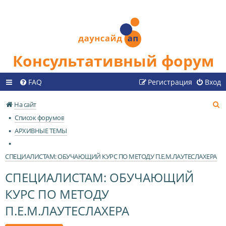
Консультативный форум
FAQ
Регистрация
Вход
П
На сайт
о
Список форумов
и
АРХИВНЫЕ ТЕМЫ
с
к
СПЕЦИАЛИСТАМ: ОБУЧАЮЩИЙ КУРС ПО МЕТОДУ П.Е.М.ЛАУТЕСЛАХЕРА
СПЕЦИАЛИСТАМ: ОБУЧАЮЩИЙ
КУРС ПО МЕТОДУ
П.Е.М.ЛАУТЕСЛАХЕРА