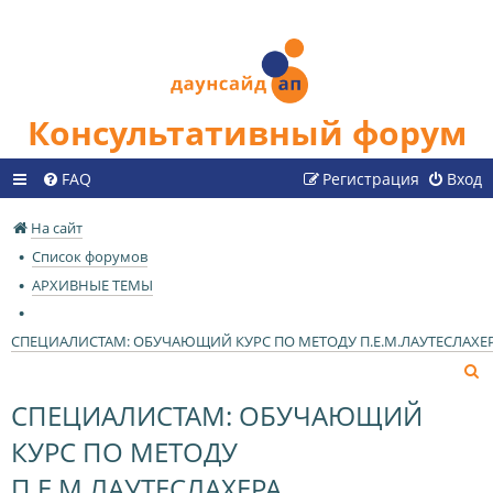
Консультативный форум
FAQ
Регистрация
Вход
На сайт
Список форумов
АРХИВНЫЕ ТЕМЫ
СПЕЦИАЛИСТАМ: ОБУЧАЮЩИЙ КУРС ПО МЕТОДУ П.Е.М.ЛАУТЕСЛАХЕ
П
о
СПЕЦИАЛИСТАМ: ОБУЧАЮЩИЙ
и
КУРС ПО МЕТОДУ
с
к
П.Е.М.ЛАУТЕСЛАХЕРА