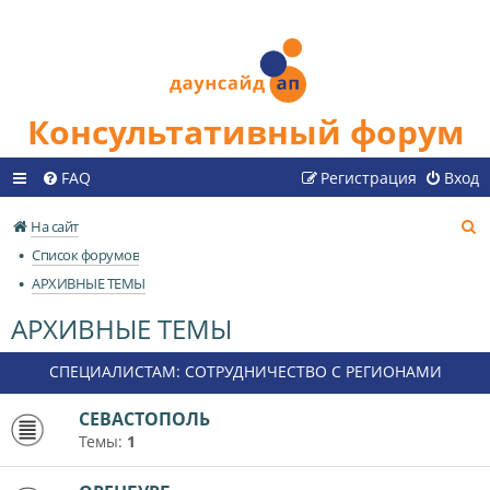
Консультативный форум
FAQ
Регистрация
Вход
П
На сайт
о
Список форумов
и
АРХИВНЫЕ ТЕМЫ
с
АРХИВНЫЕ ТЕМЫ
к
СПЕЦИАЛИСТАМ: СОТРУДНИЧЕСТВО С РЕГИОНАМИ
СЕВАСТОПОЛЬ
Темы:
1