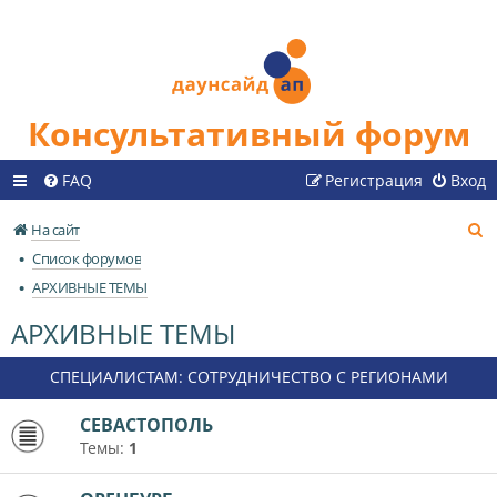
Консультативный форум
FAQ
Регистрация
Вход
П
На сайт
о
Список форумов
и
АРХИВНЫЕ ТЕМЫ
с
АРХИВНЫЕ ТЕМЫ
к
СПЕЦИАЛИСТАМ: СОТРУДНИЧЕСТВО С РЕГИОНАМИ
СЕВАСТОПОЛЬ
Темы:
1