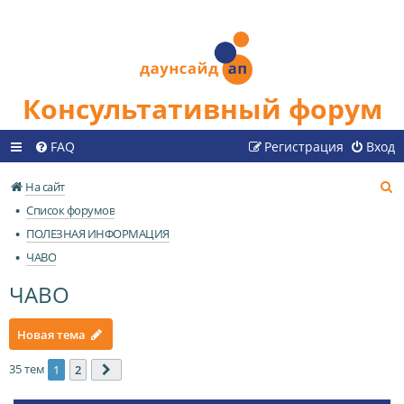
Консультативный форум
FAQ
Регистрация
Вход
П
На сайт
о
Список форумов
и
ПОЛЕЗНАЯ ИНФОРМАЦИЯ
с
ЧАВО
к
ЧАВО
Новая тема
35 тем
1
2
След.