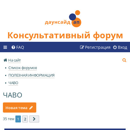
Консультативный форум
FAQ
Регистрация
Вход
П
На сайт
о
Список форумов
и
ПОЛЕЗНАЯ ИНФОРМАЦИЯ
с
ЧАВО
к
ЧАВО
Новая тема
35 тем
1
2
След.