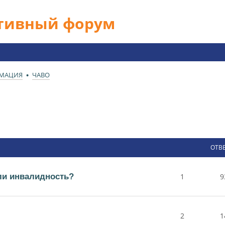
ативный форум
РМАЦИЯ
ЧАВО
ОТВ
ли инвалидность?
1
9
2
1