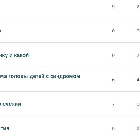
9
2
а
0
2
нку и какой
0
2
ъема головы детей с синдромом
6
4
лечении
7
6
ятия
0
2