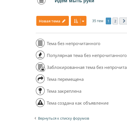
Идем мыть руки
35 тем
1
2
Новая тема
Тема без непрочитанного
Популярная тема без непрочитанного
Заблокированная тема без непрочит
Тема перемещена
Тема закреплена
Тема создана как объявление
Вернуться к списку форумов