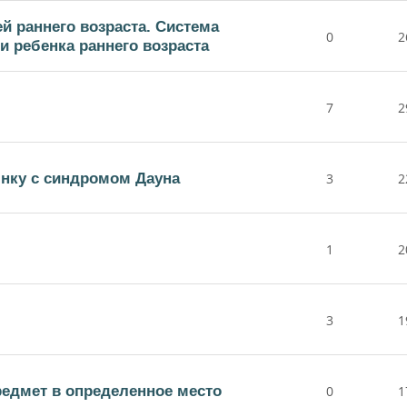
й раннего возраста. Система
0
2
 ребенка раннего возраста
7
2
бнку с синдромом Дауна
3
2
1
2
3
1
редмет в определенное место
0
1