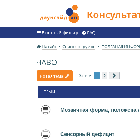
Консульт
Быстрый фильтр
FAQ
На сайт
Список форумов
ПОЛЕЗНАЯ ИНФО
ЧАВО
35 тем
1
2
Новая тема
След.
ТЕМЫ
Мозаичная форма, положена 
Сенсорный дефицит