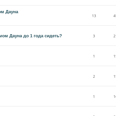
ом Дауна
13
4
мом Дауна до 1 года сидеть?
3
2
1
1
2
1
1
1