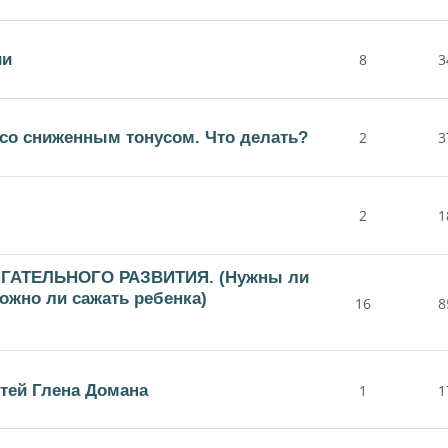
ии
8
3
со сниженным тонусом. Что делать?
2
3
2
1
ГАТЕЛЬНОГО РАЗВИТИЯ. (Нужны ли
Можно ли сажать ребенка)
16
8
етей Глена Домана
1
1