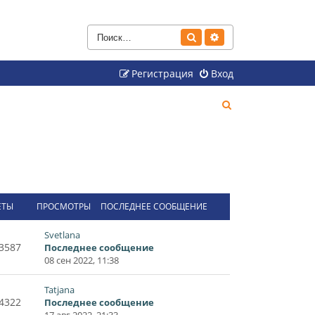
Поиск
Расширенный поиск
Регистрация
Вход
П
о
и
с
к
ЕТЫ
ПРОСМОТРЫ
ПОСЛЕДНЕЕ СООБЩЕНИЕ
Svetlana
3587
Последнее сообщение
08 сен 2022, 11:38
Tatjana
4322
Последнее сообщение
17 авг 2022, 21:33