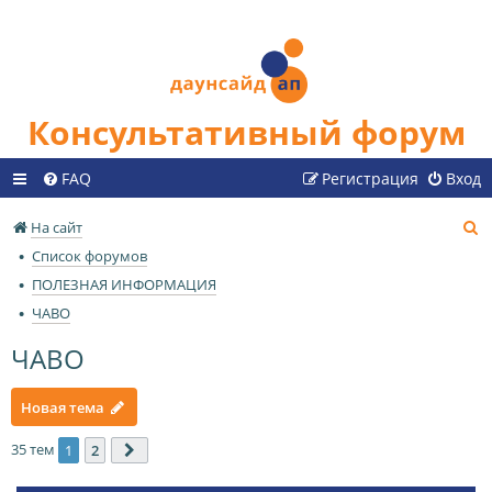
Консультативный форум
FAQ
Регистрация
Вход
П
На сайт
о
Список форумов
и
ПОЛЕЗНАЯ ИНФОРМАЦИЯ
с
ЧАВО
к
ЧАВО
Новая тема
35 тем
1
2
След.