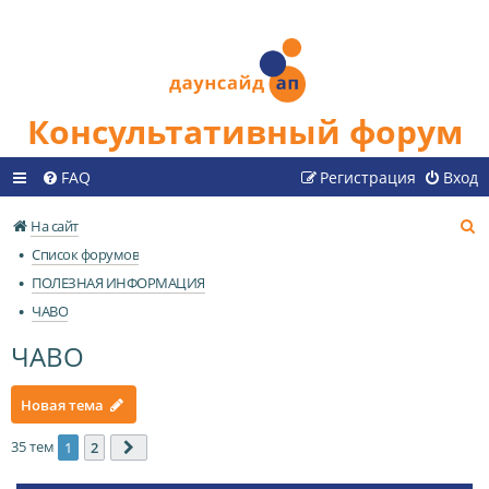
Консультативный форум
FAQ
Регистрация
Вход
П
На сайт
о
Список форумов
и
ПОЛЕЗНАЯ ИНФОРМАЦИЯ
с
ЧАВО
к
ЧАВО
Новая тема
35 тем
1
2
След.