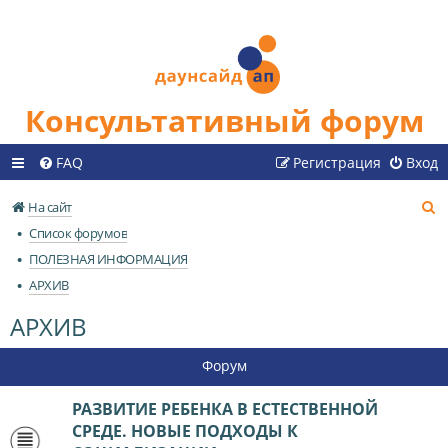
Консультативный форум
FAQ
Регистрация
Вход
П
На сайт
о
Список форумов
и
ПОЛЕЗНАЯ ИНФОРМАЦИЯ
с
АРХИВ
к
АРХИВ
Форум
РАЗВИТИЕ РЕБЕНКА В ЕСТЕСТВЕННОЙ
СРЕДЕ. НОВЫЕ ПОДХОДЫ К