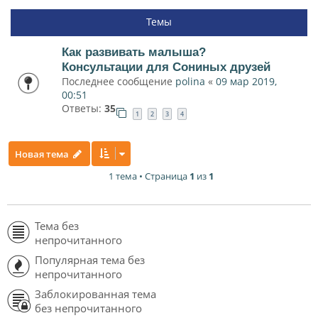
Темы
Как развивать малыша?
Консультации для Сониных друзей
Последнее сообщение
polina
«
09 мар 2019,
00:51
Ответы:
35
1
2
3
4
Новая тема
1 тема • Страница
1
из
1
Тема без
непрочитанного
Популярная тема без
непрочитанного
Заблокированная тема
без непрочитанного