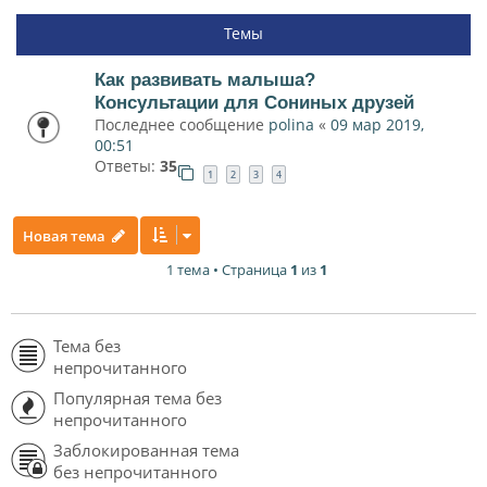
Темы
Как развивать малыша?
Консультации для Сониных друзей
Последнее сообщение
polina
«
09 мар 2019,
00:51
Ответы:
35
1
2
3
4
Новая тема
1 тема • Страница
1
из
1
Тема без
непрочитанного
Популярная тема без
непрочитанного
Заблокированная тема
без непрочитанного