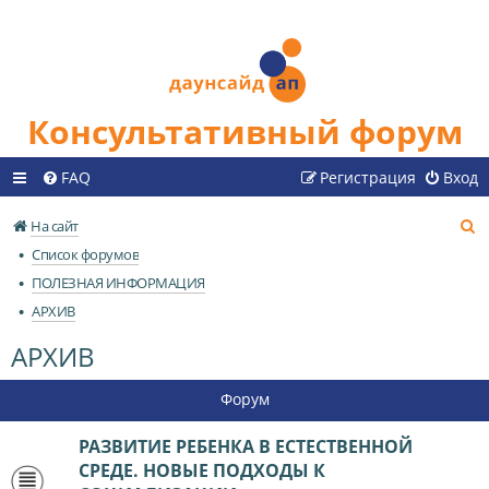
Консультативный форум
FAQ
Регистрация
Вход
П
На сайт
о
Список форумов
и
ПОЛЕЗНАЯ ИНФОРМАЦИЯ
с
АРХИВ
к
АРХИВ
Форум
РАЗВИТИЕ РЕБЕНКА В ЕСТЕСТВЕННОЙ
СРЕДЕ. НОВЫЕ ПОДХОДЫ К